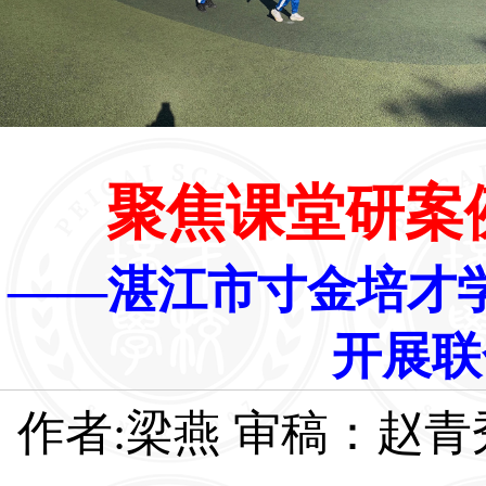
聚焦课堂研案
——湛江市寸金培才
月
日，阳江市
开展联
10
24
师团队到我校开展教
作者:梁燕 审稿：赵青
展的校际交流活动。