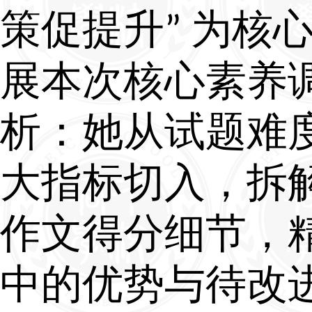
中的优势与待改进之
同期成绩的纵向对标
占比的横向梳理，进
学生的分布特征，为
据支撑。