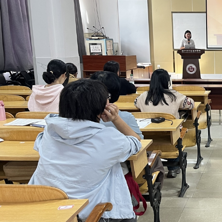
研讨环节中，老师
享妙招：周甜甜老师
成、知识积累等基础
师提出
基础巩固
范
“
+
练
的方式对待优生转
”
老师建议通过知识点
深化学生认知；