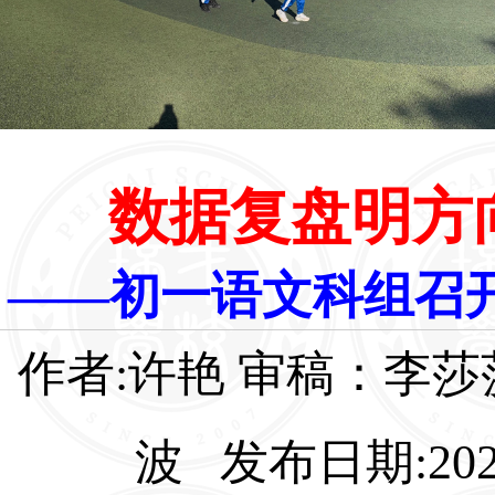
数据复盘明方
——初一语文科组召
为深化新课标育人
期中教学成效，
作者:许艳 审稿：李莎
2025
一语文科组在宁远楼
波 发布日期:2025
期中核心素养调查数