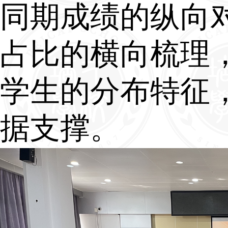
许艳老师做数