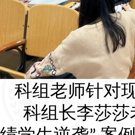
科组长李莎莎
教学处杨方明主任
大举措：坚持练字常
讲述
分享交流
的讲
+
”
调整心态创新教学。
业提升需家校社协同
耕素养导向教学，凝